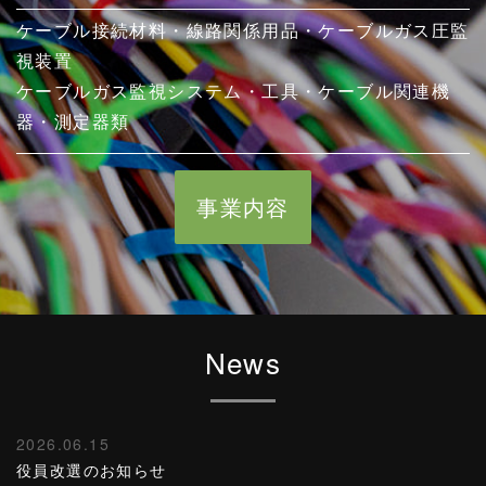
ケーブル接続材料・線路関係用品・ケーブルガス圧監
視装置
ケーブルガス監視システム・工具・ケーブル関連機
器・測定器類
事業内容
News
2026.06.15
役員改選のお知らせ