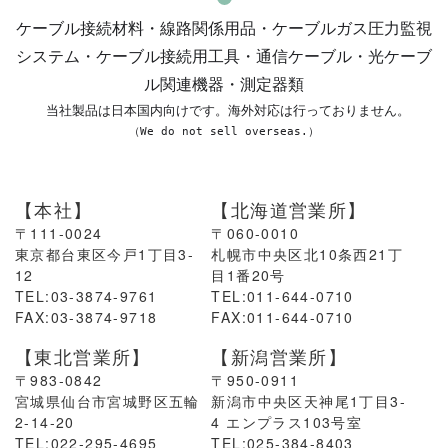
ケーブル接続材料・線路関係用品・ケーブルガス圧力監視
システム・ケーブル接続用工具・通信ケーブル・光ケーブ
ル関連機器・測定器類
当社製品は日本国内向けです。海外対応は行っておりません。
（
We do not sell overseas.
）
【本社】
【北海道営業所】
〒111-0024
〒060-0010
東京都台東区今戸1丁目3-
札幌市中央区北10条西21丁
12
目1番20号
TEL:03-3874-9761
TEL:011-644-0710
FAX:03-3874-9718
FAX:011-644-0710
【東北営業所】
【新潟営業所】
〒983-0842
〒950-0911
宮城県仙台市宮城野区五輪
新潟市中央区天神尾
1
丁目
3-
2-14-20
4
エンプラス
103
号室
TEL:022-295-4695
TEL:025-384-8403